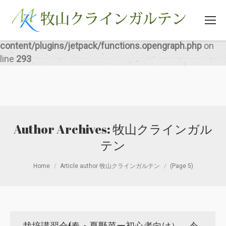
Warning
: Illegal string offset 'src' in
/home/hasshin/bokk-en.com/public_html/wp-
content/plugins/jetpack/functions.opengraph.php
on
line
293
Author Archives:
牧山クラインガル
テン
You are here:
Home
Article author 牧山クラインガルテン
(Page 5)
栽培講習会(春・夏野菜ー初心者向け） 令