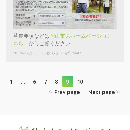
募集要項などは
岡山市のホームページ（こ
ちら）
からご覧ください。
2017年12月16日
お知らせ
By
fujiwara
1
…
6
7
8
9
10
Prev page
Next page