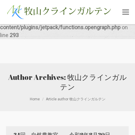
Warning
: Illegal string offset 'src' in
/home/hasshin/bokk-en.com/public_html/wp-
content/plugins/jetpack/functions.opengraph.php
on
line
293
Author Archives:
牧山クラインガル
テン
You are here:
Home
Article author 牧山クラインガルテン
24回 自然農教室 令和8年8月20日