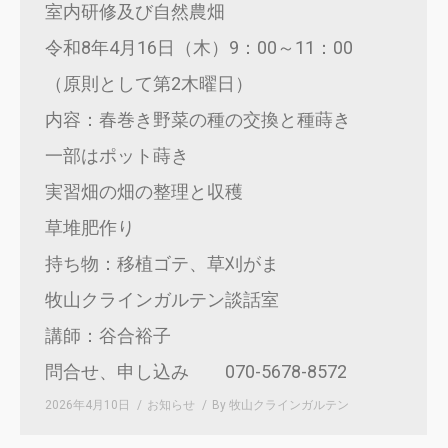
室内研修及び自然農畑
令和8年4月16日（木）9：00～11：00
（原則として第2木曜日）
内容：春巻き野菜の種の交換と種蒔き
一部はポット蒔き
実習畑の畑の整理と収穫
草堆肥作り
持ち物：移植ゴテ、草刈がま
牧山クラインガルテン談話室
講師：谷合裕子
問合せ、申し込み 070-5678-8572
2026年4月10日
お知らせ
By
牧山クラインガルテン