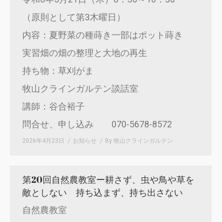
（原則として第3木曜日）
内容：夏野菜の種蒔き一部はポット蒔き
実習畑の畑の整理と大地の再生
持ち物：草刈がま
牧山クラインガルテン談話室
講師：谷合裕子
問合せ、申し込み 070-5678-8572
2026年4月23日
お知らせ
By
牧山クラインガルテン
第20回自然農教室ー耕さず、虫や鳥や草を
敵としない 持ち込まず、持ち出さない
自然農教室