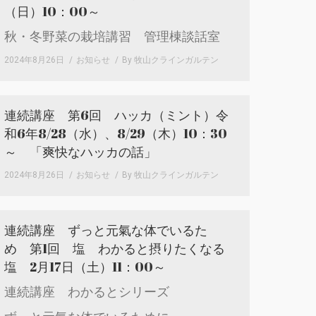
（日）10：00～
秋・冬野菜の栽培講習 管理棟談話室
2024年8月26日
お知らせ
By
牧山クラインガルテン
連続講座 第6回 ハッカ（ミント）令
和6年8/28（水）、8/29（木）10：30
～ 「爽快なハッカの話」
2024年8月26日
お知らせ
By
牧山クラインガルテン
連続講座 ずっと元氣な体でいるた
め 第1回 塩 わかると摂りたくなる
塩 2月17日（土）11：00～
連続講座 わかるとシリーズ