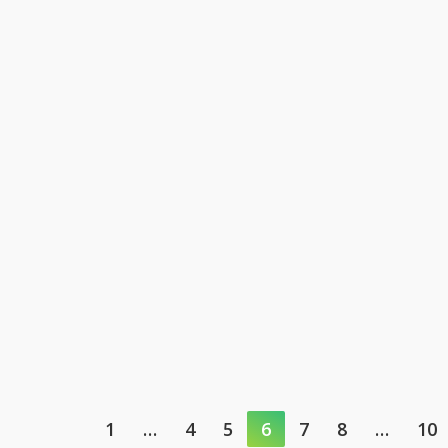
1
…
4
5
6
7
8
…
10